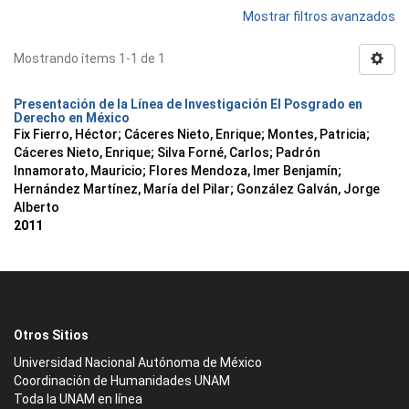
Mostrar filtros avanzados
Mostrando ítems 1-1 de 1
Presentación de la Línea de Investigación El Posgrado en
Derecho en México
Fix Fierro, Héctor
;
Cáceres Nieto, Enrique
;
Montes, Patricia
;
Cáceres Nieto, Enrique
;
Silva Forné, Carlos
;
Padrón
Innamorato, Mauricio
;
Flores Mendoza, Imer Benjamín
;
Hernández Martínez, María del Pilar
;
González Galván, Jorge
Alberto
2011
Otros Sitios
Universidad Nacional Autónoma de México
Coordinación de Humanidades UNAM
Toda la UNAM en línea