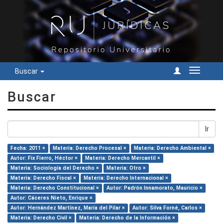
Buscar
Cambiar
navegac
Buscar
Ir
Fecha: 2011 ×
Materia: Derecho Procesal ×
Materia: Derecho Ambiental ×
Autor: Fix Fierro, Héctor ×
Materia: Derecho Mercantil ×
Materia: Sociología del Derecho ×
Materia: Otro ×
Materia: Derecho Fiscal ×
Materia: Derecho Internacional ×
Materia: Derecho Constitucional ×
Autor: Padrón Innamorato, Mauricio ×
Autor: Cáceres Nieto, Enrique ×
Autor: Hernández Martínez, María del Pilar ×
Autor: Silva Forné, Carlos ×
Materia: Derecho Civil ×
Materia: Derecho de la Información ×