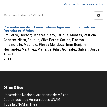
Mostrar filtros avanzados
Mostrando ítems 1-1 de 1
Presentación de la Línea de Investigación El Posgrado en
Derecho en México
Fix Fierro, Héctor
;
Cáceres Nieto, Enrique
;
Montes, Patricia
;
Cáceres Nieto, Enrique
;
Silva Forné, Carlos
;
Padrón
Innamorato, Mauricio
;
Flores Mendoza, Imer Benjamín
;
Hernández Martínez, María del Pilar
;
González Galván, Jorge
Alberto
2011
Otros Sitios
Universidad Nacional Autónoma de México
Coordinación de Humanidades UNAM
Toda la UNAM en línea