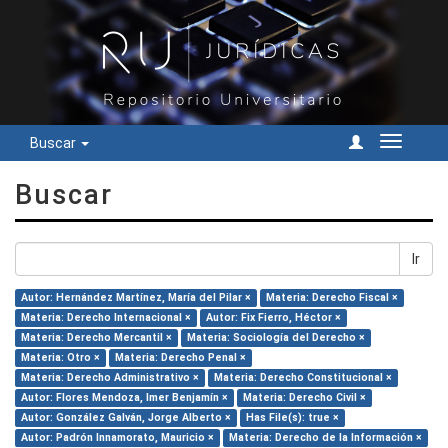
Buscar
Cambiar
navegac
Buscar
Ir
Autor: Hernández Martínez, María del Pilar ×
Materia: Derecho Fiscal ×
Materia: Derecho Internacional ×
Autor: Fix Fierro, Héctor ×
Materia: Derecho Mercantil ×
Materia: Sociología del Derecho ×
Materia: Otro ×
Materia: Derecho Penal ×
Materia: Derecho Administrativo ×
Materia: Derecho Constitucional ×
Autor: Flores Mendoza, Imer Benjamín ×
Materia: Derecho Civil ×
Autor: González Galván, Jorge Alberto ×
Has File(s): true ×
Autor: Padrón Innamorato, Mauricio ×
Materia: Derecho de la Información ×