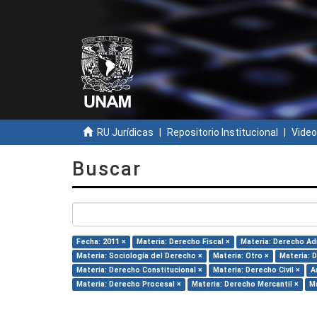
RU Jurídicas
Repositorio Institucional
Video
Buscar
Fecha: 2011 ×
Materia: Derecho Fiscal ×
Materia: Derecho Adm
Materia: Sociología del Derecho ×
Materia: Otro ×
Materia: 
Materia: Derecho Constitucional ×
Materia: Derecho Civil ×
A
Materia: Derecho Procesal ×
Materia: Derecho Mercantil ×
Ma