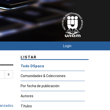
Login
LISTAR
Todo DSpace
Ir
Comunidades & Colecciones
Por fecha de publicación
Autores
avanzados
Títulos