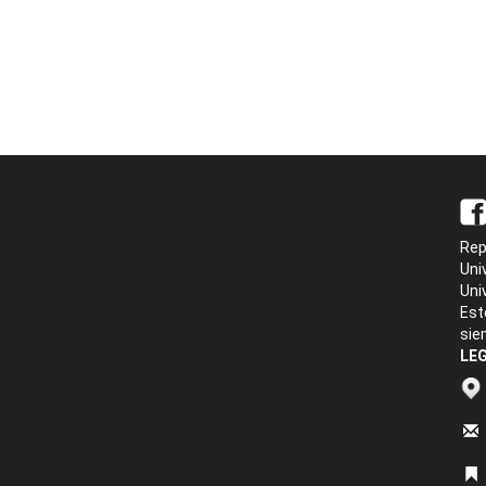
Rep
Uni
Uni
Est
sie
LEG