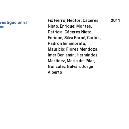
Fix Fierro, Héctor
;
Cáceres
2011
nvestigación El
Nieto, Enrique
;
Montes,
ico
Patricia
;
Cáceres Nieto,
Enrique
;
Silva Forné, Carlos
;
Padrón Innamorato,
Mauricio
;
Flores Mendoza,
Imer Benjamín
;
Hernández
Martínez, María del Pilar
;
González Galván, Jorge
Alberto