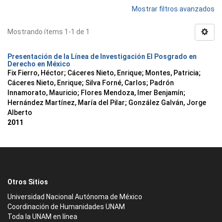
Mostrar filtros avanzados
Mostrando ítems 1-1 de 1
Presentación de la Línea de Investigación El Posgrado en
Derecho en México
Fix Fierro, Héctor
;
Cáceres Nieto, Enrique
;
Montes, Patricia
;
Cáceres Nieto, Enrique
;
Silva Forné, Carlos
;
Padrón
Innamorato, Mauricio
;
Flores Mendoza, Imer Benjamín
;
Hernández Martínez, María del Pilar
;
González Galván, Jorge
Alberto
2011
Otros Sitios
Universidad Nacional Autónoma de México
Coordinación de Humanidades UNAM
Toda la UNAM en línea