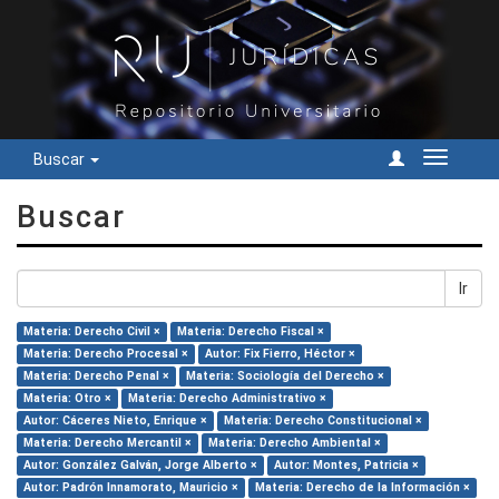
Buscar
Cambiar
navegac
Buscar
Ir
Materia: Derecho Civil ×
Materia: Derecho Fiscal ×
Materia: Derecho Procesal ×
Autor: Fix Fierro, Héctor ×
Materia: Derecho Penal ×
Materia: Sociología del Derecho ×
Materia: Otro ×
Materia: Derecho Administrativo ×
Autor: Cáceres Nieto, Enrique ×
Materia: Derecho Constitucional ×
Materia: Derecho Mercantil ×
Materia: Derecho Ambiental ×
Autor: González Galván, Jorge Alberto ×
Autor: Montes, Patricia ×
Autor: Padrón Innamorato, Mauricio ×
Materia: Derecho de la Información ×