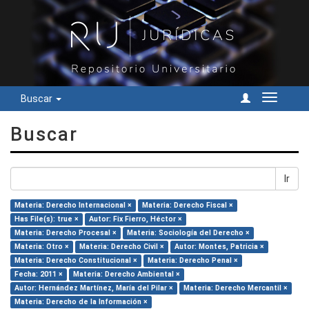
Buscar
Cambiar
navegac
Buscar
Ir
Materia: Derecho Internacional ×
Materia: Derecho Fiscal ×
Has File(s): true ×
Autor: Fix Fierro, Héctor ×
Materia: Derecho Procesal ×
Materia: Sociología del Derecho ×
Materia: Otro ×
Materia: Derecho Civil ×
Autor: Montes, Patricia ×
Materia: Derecho Constitucional ×
Materia: Derecho Penal ×
Fecha: 2011 ×
Materia: Derecho Ambiental ×
Autor: Hernández Martínez, María del Pilar ×
Materia: Derecho Mercantil ×
Materia: Derecho de la Información ×