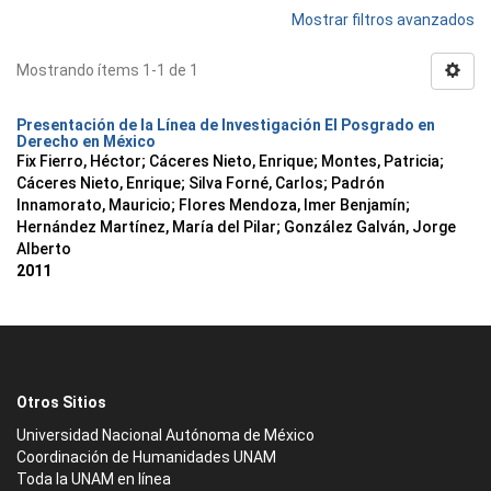
Mostrar filtros avanzados
Mostrando ítems 1-1 de 1
Presentación de la Línea de Investigación El Posgrado en
Derecho en México
Fix Fierro, Héctor
;
Cáceres Nieto, Enrique
;
Montes, Patricia
;
Cáceres Nieto, Enrique
;
Silva Forné, Carlos
;
Padrón
Innamorato, Mauricio
;
Flores Mendoza, Imer Benjamín
;
Hernández Martínez, María del Pilar
;
González Galván, Jorge
Alberto
2011
Otros Sitios
Universidad Nacional Autónoma de México
Coordinación de Humanidades UNAM
Toda la UNAM en línea