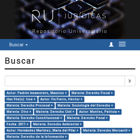
Buscar
Cambiar
navegac
Buscar
Ir
Autor: Padrón Innamorato, Mauricio ×
Materia: Derecho Fiscal ×
Has File(s): true ×
Autor: Fix Fierro, Héctor ×
Materia: Derecho Procesal ×
Materia: Sociología del Derecho ×
Materia: Otro ×
Materia: Derecho Civil ×
Autor: Montes, Patricia ×
Materia: Derecho Constitucional ×
Materia: Derecho Penal ×
Fecha: 2011 ×
Materia: Derecho Ambiental ×
Autor: Hernández Martínez, María del Pilar ×
Materia: Derecho Mercantil ×
Materia: Derecho de la Información ×