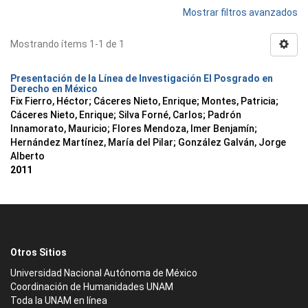
Mostrar filtros avanzados
Mostrando ítems 1-1 de 1
Presentación de la Línea de Investigación El Posgrado en
Derecho en México
Fix Fierro, Héctor
;
Cáceres Nieto, Enrique
;
Montes, Patricia
;
Cáceres Nieto, Enrique
;
Silva Forné, Carlos
;
Padrón
Innamorato, Mauricio
;
Flores Mendoza, Imer Benjamín
;
Hernández Martínez, María del Pilar
;
González Galván, Jorge
Alberto
2011
Otros Sitios
Universidad Nacional Autónoma de México
Coordinación de Humanidades UNAM
Toda la UNAM en línea