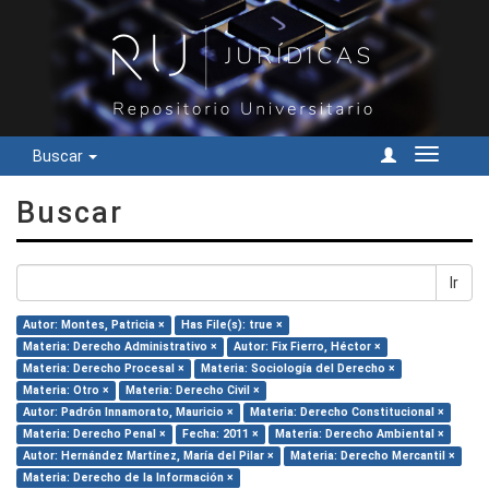
Buscar
Cambiar
navegac
Buscar
Ir
Autor: Montes, Patricia ×
Has File(s): true ×
Materia: Derecho Administrativo ×
Autor: Fix Fierro, Héctor ×
Materia: Derecho Procesal ×
Materia: Sociología del Derecho ×
Materia: Otro ×
Materia: Derecho Civil ×
Autor: Padrón Innamorato, Mauricio ×
Materia: Derecho Constitucional ×
Materia: Derecho Penal ×
Fecha: 2011 ×
Materia: Derecho Ambiental ×
Autor: Hernández Martínez, María del Pilar ×
Materia: Derecho Mercantil ×
Materia: Derecho de la Información ×