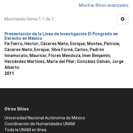
Mostrar filtros avanzados
Mostrando ítems 1-1 de 1
Presentación de la Línea de Investigación El Posgrado en
Derecho en México
Fix Fierro, Héctor
;
Cáceres Nieto, Enrique
;
Montes, Patricia
;
Cáceres Nieto, Enrique
;
Silva Forné, Carlos
;
Padrón
Innamorato, Mauricio
;
Flores Mendoza, Imer Benjamín
;
Hernández Martínez, María del Pilar
;
González Galván, Jorge
Alberto
2011
Otros Sitios
Universidad Nacional Autónoma de México
Coordinación de Humanidades UNAM
Toda la UNAM en línea