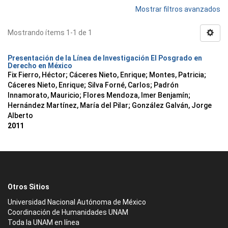
Mostrar filtros avanzados
Mostrando ítems 1-1 de 1
Presentación de la Línea de Investigación El Posgrado en
Derecho en México
Fix Fierro, Héctor
;
Cáceres Nieto, Enrique
;
Montes, Patricia
;
Cáceres Nieto, Enrique
;
Silva Forné, Carlos
;
Padrón
Innamorato, Mauricio
;
Flores Mendoza, Imer Benjamín
;
Hernández Martínez, María del Pilar
;
González Galván, Jorge
Alberto
2011
Otros Sitios
Universidad Nacional Autónoma de México
Coordinación de Humanidades UNAM
Toda la UNAM en línea