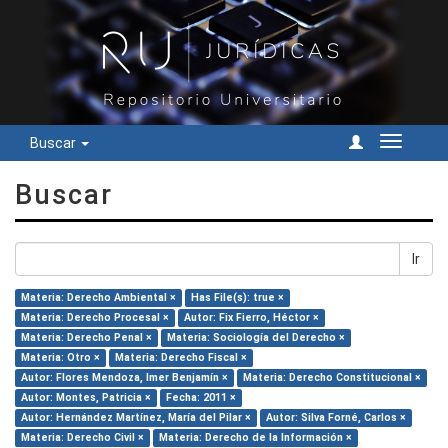
Buscar
Cambiar
navegac
Buscar
Ir
Materia: Derecho Ambiental ×
Has File(s): true ×
Materia: Derecho Procesal ×
Autor: Fix Fierro, Héctor ×
Materia: Derecho Penal ×
Materia: Sociología del Derecho ×
Materia: Otro ×
Materia: Derecho Fiscal ×
Autor: Flores Mendoza, Imer Benjamín ×
Materia: Derecho Constitucional ×
Autor: Montes, Patricia ×
Fecha: 2011 ×
Autor: Hernández Martínez, María del Pilar ×
Autor: Silva Forné, Carlos ×
Materia: Derecho Civil ×
Materia: Derecho de la Información ×