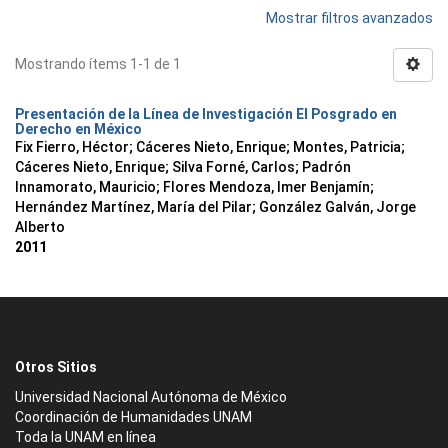
Mostrar filtros avanzados
Mostrando ítems 1-1 de 1
Presentación de la Línea de Investigación El Posgrado en
Derecho en México
Fix Fierro, Héctor
;
Cáceres Nieto, Enrique
;
Montes, Patricia
;
Cáceres Nieto, Enrique
;
Silva Forné, Carlos
;
Padrón
Innamorato, Mauricio
;
Flores Mendoza, Imer Benjamín
;
Hernández Martínez, María del Pilar
;
González Galván, Jorge
Alberto
2011
Otros Sitios
Universidad Nacional Autónoma de México
Coordinación de Humanidades UNAM
Toda la UNAM en línea