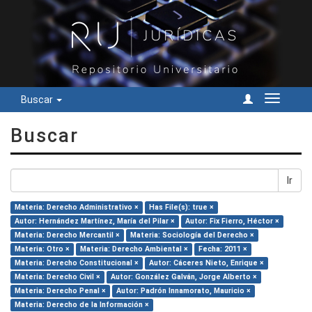
Buscar
Cambiar
navegac
Buscar
Ir
Materia: Derecho Administrativo ×
Has File(s): true ×
Autor: Hernández Martínez, María del Pilar ×
Autor: Fix Fierro, Héctor ×
Materia: Derecho Mercantil ×
Materia: Sociología del Derecho ×
Materia: Otro ×
Materia: Derecho Ambiental ×
Fecha: 2011 ×
Materia: Derecho Constitucional ×
Autor: Cáceres Nieto, Enrique ×
Materia: Derecho Civil ×
Autor: González Galván, Jorge Alberto ×
Materia: Derecho Penal ×
Autor: Padrón Innamorato, Mauricio ×
Materia: Derecho de la Información ×