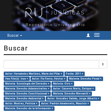
Buscar
Cambiar
navegac
Buscar
Ir
Autor: Hernández Martínez, María del Pilar ×
Fecha: 2011 ×
Has File(s): true ×
Autor: Fix Fierro, Héctor ×
Materia: Derecho Penal ×
Materia: Sociología del Derecho ×
Materia: Otro ×
Materia: Derecho Administrativo ×
Autor: Cáceres Nieto, Enrique ×
Materia: Derecho Constitucional ×
Materia: Derecho Mercantil ×
Materia: Derecho Ambiental ×
Autor: González Galván, Jorge Alberto ×
Autor: Montes, Patricia ×
Autor: Padrón Innamorato, Mauricio ×
Materia: Derecho de la Información ×