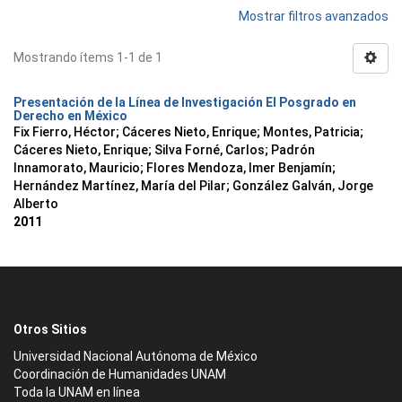
Mostrar filtros avanzados
Mostrando ítems 1-1 de 1
Presentación de la Línea de Investigación El Posgrado en
Derecho en México
Fix Fierro, Héctor
;
Cáceres Nieto, Enrique
;
Montes, Patricia
;
Cáceres Nieto, Enrique
;
Silva Forné, Carlos
;
Padrón
Innamorato, Mauricio
;
Flores Mendoza, Imer Benjamín
;
Hernández Martínez, María del Pilar
;
González Galván, Jorge
Alberto
2011
Otros Sitios
Universidad Nacional Autónoma de México
Coordinación de Humanidades UNAM
Toda la UNAM en línea