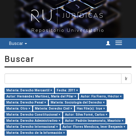
Buscar
Cambiar
navegac
Buscar
Ir
Materia: Derecho Mercantil ×
Fecha: 2011 ×
Autor: Hernández Martínez, María del Pilar ×
Autor: Fix Fierro, Héctor ×
Materia: Derecho Penal ×
Materia: Sociología del Derecho ×
Materia: Otro ×
Materia: Derecho Civil ×
Has File(s): true ×
Materia: Derecho Constitucional ×
Autor: Silva Forné, Carlos ×
Materia: Derecho Administrativo ×
Autor: Padrón Innamorato, Mauricio ×
Materia: Derecho Internacional ×
Autor: Flores Mendoza, Imer Benjamín ×
Materia: Derecho de la Información ×