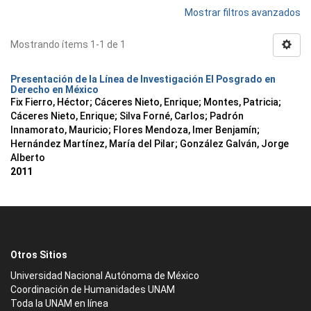
Mostrar filtros avanzados
Mostrando ítems 1-1 de 1
Presentación de la Línea de Investigación El Posgrado en
Derecho en México
Fix Fierro, Héctor
;
Cáceres Nieto, Enrique
;
Montes, Patricia
;
Cáceres Nieto, Enrique
;
Silva Forné, Carlos
;
Padrón
Innamorato, Mauricio
;
Flores Mendoza, Imer Benjamín
;
Hernández Martínez, María del Pilar
;
González Galván, Jorge
Alberto
2011
Otros Sitios
Universidad Nacional Autónoma de México
Coordinación de Humanidades UNAM
Toda la UNAM en línea