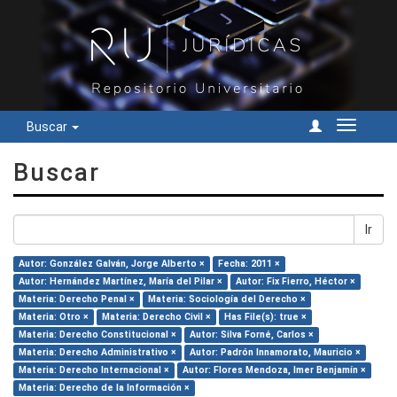
Buscar
Cambiar
navegac
Buscar
Ir
Autor: González Galván, Jorge Alberto ×
Fecha: 2011 ×
Autor: Hernández Martínez, María del Pilar ×
Autor: Fix Fierro, Héctor ×
Materia: Derecho Penal ×
Materia: Sociología del Derecho ×
Materia: Otro ×
Materia: Derecho Civil ×
Has File(s): true ×
Materia: Derecho Constitucional ×
Autor: Silva Forné, Carlos ×
Materia: Derecho Administrativo ×
Autor: Padrón Innamorato, Mauricio ×
Materia: Derecho Internacional ×
Autor: Flores Mendoza, Imer Benjamín ×
Materia: Derecho de la Información ×