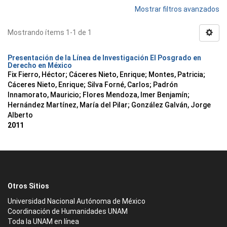
Mostrar filtros avanzados
Mostrando ítems 1-1 de 1
Presentación de la Línea de Investigación El Posgrado en
Derecho en México
Fix Fierro, Héctor
;
Cáceres Nieto, Enrique
;
Montes, Patricia
;
Cáceres Nieto, Enrique
;
Silva Forné, Carlos
;
Padrón
Innamorato, Mauricio
;
Flores Mendoza, Imer Benjamín
;
Hernández Martínez, María del Pilar
;
González Galván, Jorge
Alberto
2011
Otros Sitios
Universidad Nacional Autónoma de México
Coordinación de Humanidades UNAM
Toda la UNAM en línea