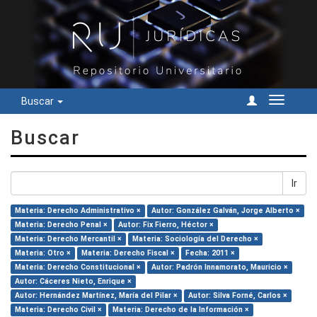
Buscar
Cambiar
navegac
Buscar
Ir
Materia: Derecho Administrativo ×
Autor: González Galván, Jorge Alberto ×
Materia: Derecho Penal ×
Autor: Fix Fierro, Héctor ×
Materia: Derecho Mercantil ×
Materia: Sociología del Derecho ×
Materia: Otro ×
Materia: Derecho Fiscal ×
Fecha: 2011 ×
Materia: Derecho Constitucional ×
Autor: Padrón Innamorato, Mauricio ×
Autor: Cáceres Nieto, Enrique ×
Autor: Hernández Martínez, María del Pilar ×
Autor: Silva Forné, Carlos ×
Materia: Derecho Civil ×
Materia: Derecho de la Información ×