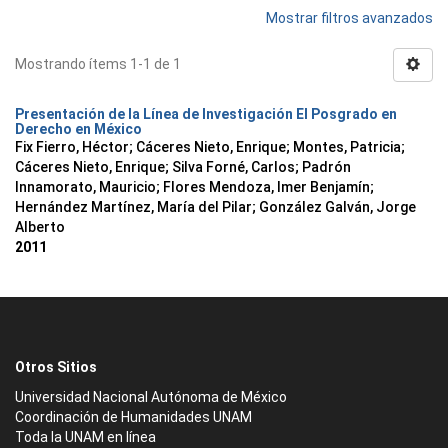
Mostrar filtros avanzados
Mostrando ítems 1-1 de 1
Presentación de la Línea de Investigación El Posgrado en
Derecho en México
Fix Fierro, Héctor
;
Cáceres Nieto, Enrique
;
Montes, Patricia
;
Cáceres Nieto, Enrique
;
Silva Forné, Carlos
;
Padrón
Innamorato, Mauricio
;
Flores Mendoza, Imer Benjamín
;
Hernández Martínez, María del Pilar
;
González Galván, Jorge
Alberto
2011
Otros Sitios
Universidad Nacional Autónoma de México
Coordinación de Humanidades UNAM
Toda la UNAM en línea