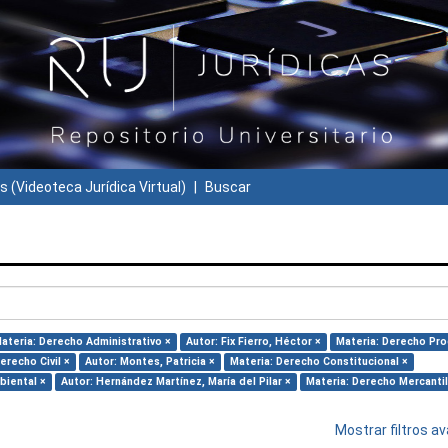
s (Videoteca Jurídica Virtual)
Buscar
ateria: Derecho Administrativo ×
Autor: Fix Fierro, Héctor ×
Materia: Derecho Pro
erecho Civil ×
Autor: Montes, Patricia ×
Materia: Derecho Constitucional ×
biental ×
Autor: Hernández Martínez, María del Pilar ×
Materia: Derecho Mercantil
Mostrar filtros 