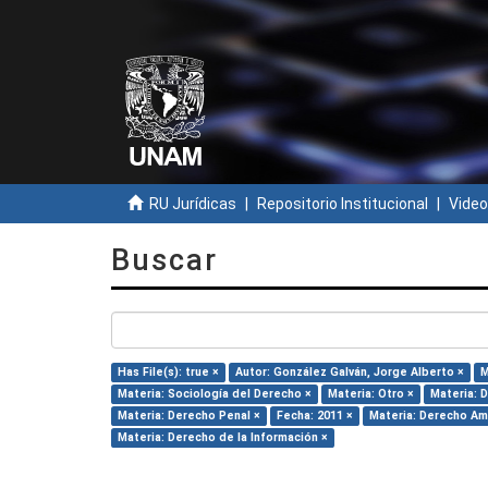
RU Jurídicas
Repositorio Institucional
Video
Buscar
Has File(s): true ×
Autor: González Galván, Jorge Alberto ×
M
Materia: Sociología del Derecho ×
Materia: Otro ×
Materia: D
Materia: Derecho Penal ×
Fecha: 2011 ×
Materia: Derecho Am
Materia: Derecho de la Información ×