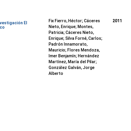
Fix Fierro, Héctor
;
Cáceres
2011
nvestigación El
Nieto, Enrique
;
Montes,
ico
Patricia
;
Cáceres Nieto,
Enrique
;
Silva Forné, Carlos
;
Padrón Innamorato,
Mauricio
;
Flores Mendoza,
Imer Benjamín
;
Hernández
Martínez, María del Pilar
;
González Galván, Jorge
Alberto