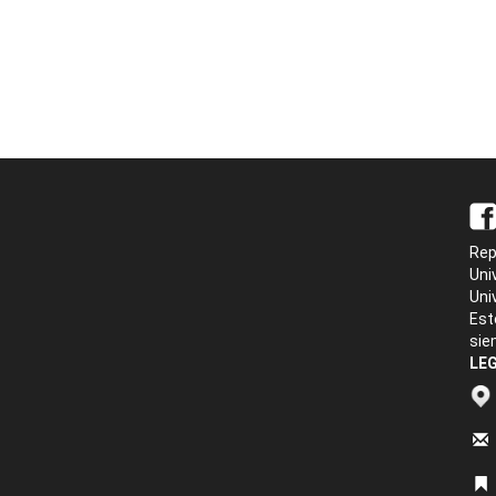
Rep
Uni
Uni
Est
sie
LEG