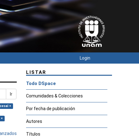
Login
LISTAR
Todo DSpace
Ir
Comunidades & Colecciones
cesal ×
Por fecha de publicación
 ×
Autores
avanzados
Títulos