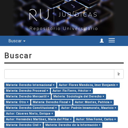
Buscar
Cambiar
navegac
Buscar
Ir
Materia: Derecho Internacional ×
Autor: Flores Mendoza, Imer Benjamín ×
Materia: Derecho Procesal ×
Autor: Fix Fierro, Héctor ×
Materia: Derecho Mercantil ×
Materia: Sociología del Derecho ×
Materia: Otro ×
Materia: Derecho Fiscal ×
Autor: Montes, Patricia ×
Materia: Derecho Constitucional ×
Autor: Padrón Innamorato, Mauricio ×
Autor: Cáceres Nieto, Enrique ×
Autor: Hernández Martínez, María del Pilar ×
Autor: Silva Forné, Carlos ×
Materia: Derecho Civil ×
Materia: Derecho de la Información ×