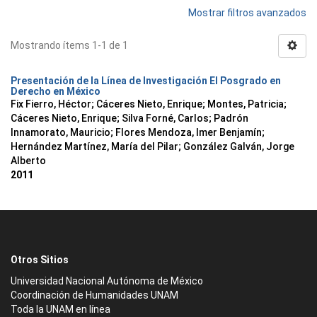
Mostrar filtros avanzados
Mostrando ítems 1-1 de 1
Presentación de la Línea de Investigación El Posgrado en
Derecho en México
Fix Fierro, Héctor
;
Cáceres Nieto, Enrique
;
Montes, Patricia
;
Cáceres Nieto, Enrique
;
Silva Forné, Carlos
;
Padrón
Innamorato, Mauricio
;
Flores Mendoza, Imer Benjamín
;
Hernández Martínez, María del Pilar
;
González Galván, Jorge
Alberto
2011
Otros Sitios
Universidad Nacional Autónoma de México
Coordinación de Humanidades UNAM
Toda la UNAM en línea