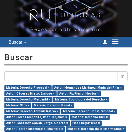
Buscar
Cambiar
navegac
Buscar
Ir
Materia: Derecho Procesal ×
Autor: Hernández Martínez, María del Pilar ×
Autor: Cáceres Nieto, Enrique ×
Autor: Fix Fierro, Héctor ×
Materia: Derecho Mercantil ×
Materia: Sociología del Derecho ×
Materia: Otro ×
Materia: Derecho Penal ×
Materia: Derecho Administrativo ×
Materia: Derecho Constitucional ×
Autor: Flores Mendoza, Imer Benjamín ×
Materia: Derecho Civil ×
Autor: González Galván, Jorge Alberto ×
Has File(s): true ×
Autor: Padrón Innamorato, Mauricio ×
Materia: Derecho de la Información ×