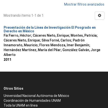
Mostrar filtros avanzados
Mostrando ítems 1-1 de 1
Presentación de la Línea de Investigación El Posgrado en
Derecho en México
Fix Fierro, Héctor
;
Cáceres Nieto, Enrique
;
Montes, Patricia
;
Cáceres Nieto, Enrique
;
Silva Forné, Carlos
;
Padrón
Innamorato, Mauricio
;
Flores Mendoza, Imer Benjamín
;
Hernández Martínez, María del Pilar
;
González Galván, Jorge
Alberto
2011
Otros Sitios
Universidad Nacional Autónoma de México
Coordinación de Humanidades UNAM
Toda la UNAM en línea