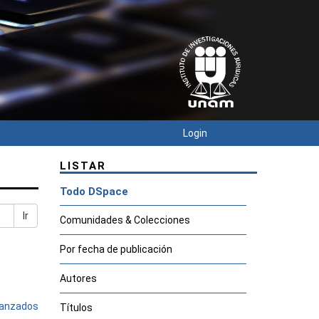
Login
LISTAR
Todo DSpace
Ir
Comunidades & Colecciones
Por fecha de publicación
Autores
avanzados
Títulos