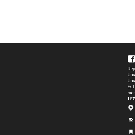
Rep
Uni
Uni
Est
sie
LEG