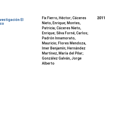
Fix Fierro, Héctor
;
Cáceres
2011
nvestigación El
Nieto, Enrique
;
Montes,
ico
Patricia
;
Cáceres Nieto,
Enrique
;
Silva Forné, Carlos
;
Padrón Innamorato,
Mauricio
;
Flores Mendoza,
Imer Benjamín
;
Hernández
Martínez, María del Pilar
;
González Galván, Jorge
Alberto