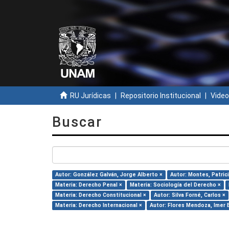
RU Jurídicas
Repositorio Institucional
Video
Buscar
Autor: González Galván, Jorge Alberto ×
Autor: Montes, Patrici
Materia: Derecho Penal ×
Materia: Sociología del Derecho ×
Materia: Derecho Constitucional ×
Autor: Silva Forné, Carlos ×
Materia: Derecho Internacional ×
Autor: Flores Mendoza, Imer 