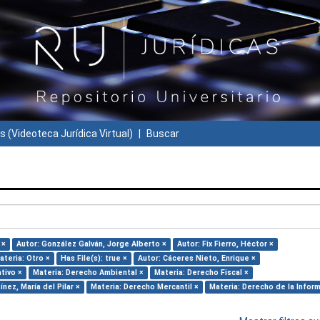
s (Videoteca Jurídica Virtual)
Buscar
 ×
Autor: González Galván, Jorge Alberto ×
Autor: Fix Fierro, Héctor ×
ateria: Otro ×
Has File(s): true ×
Autor: Cáceres Nieto, Enrique ×
tivo ×
Materia: Derecho Ambiental ×
Materia: Derecho Fiscal ×
nez, María del Pilar ×
Materia: Derecho Mercantil ×
Materia: Derecho de la Infor