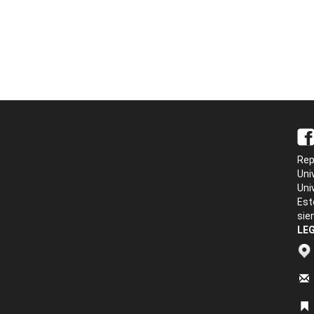
Rep
Uni
Uni
Est
sie
LEG