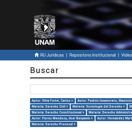
RU Jurídicas
Repositorio Institucional
Video
Buscar
Autor: Silva Forné, Carlos ×
Autor: Padrón Innamorato, Mauricio
Materia: Derecho Civil ×
Materia: Sociología del Derecho ×
M
Materia: Derecho Constitucional ×
Materia: Derecho Administra
Autor: Flores Mendoza, Imer Benjamín ×
Autor: Hernández Martí
Materia: Derecho Procesal ×