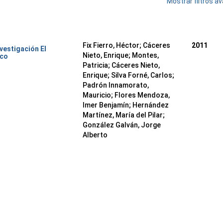
Mostrar filtros 
Fix Fierro, Héctor
;
Cáceres
2011
nvestigación El
Nieto, Enrique
;
Montes,
ico
Patricia
;
Cáceres Nieto,
Enrique
;
Silva Forné, Carlos
;
Padrón Innamorato,
Mauricio
;
Flores Mendoza,
Imer Benjamín
;
Hernández
Martínez, María del Pilar
;
González Galván, Jorge
Alberto