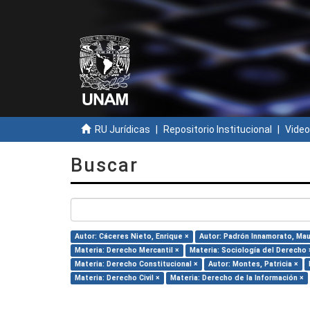
RU Jurídicas
Repositorio Institucional
Video
Buscar
Autor: Cáceres Nieto, Enrique ×
Autor: Padrón Innamorato, Mau
Materia: Derecho Mercantil ×
Materia: Sociología del Derecho 
Materia: Derecho Constitucional ×
Autor: Montes, Patricia ×
Materia: Derecho Civil ×
Materia: Derecho de la Información ×