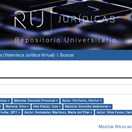
s (Videoteca Jurídica Virtual)
Buscar
ricio ×
Materia: Derecho Procesal ×
Autor: Fix Fierro, Héctor ×
×
Materia: Otro ×
Has File(s): true ×
Materia: Derecho Ambiental ×
Fecha: 2011 ×
Autor: Hernández Martínez, María del Pilar ×
Autor: Silva Forné, Carl
Mostrar filtros 