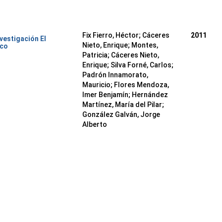
Fix Fierro, Héctor
;
Cáceres
2011
nvestigación El
Nieto, Enrique
;
Montes,
ico
Patricia
;
Cáceres Nieto,
Enrique
;
Silva Forné, Carlos
;
Padrón Innamorato,
Mauricio
;
Flores Mendoza,
Imer Benjamín
;
Hernández
Martínez, María del Pilar
;
González Galván, Jorge
Alberto