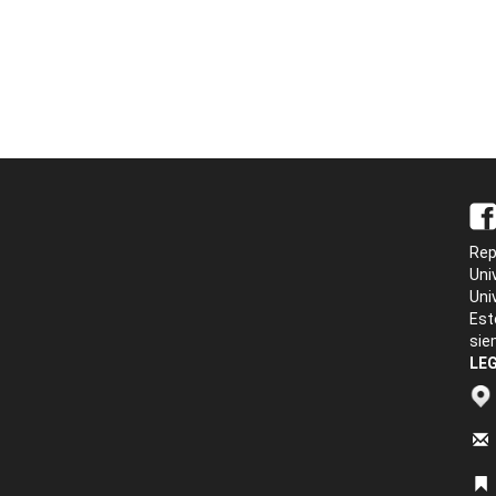
Rep
Uni
Uni
Est
sie
LEG