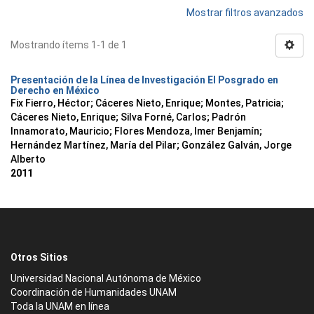
Mostrar filtros avanzados
Mostrando ítems 1-1 de 1
Presentación de la Línea de Investigación El Posgrado en
Derecho en México
Fix Fierro, Héctor
;
Cáceres Nieto, Enrique
;
Montes, Patricia
;
Cáceres Nieto, Enrique
;
Silva Forné, Carlos
;
Padrón
Innamorato, Mauricio
;
Flores Mendoza, Imer Benjamín
;
Hernández Martínez, María del Pilar
;
González Galván, Jorge
Alberto
2011
Otros Sitios
Universidad Nacional Autónoma de México
Coordinación de Humanidades UNAM
Toda la UNAM en línea