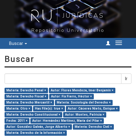
Buscar
Cambiar
navegac
Buscar
Ir
Materia: Derecho Penal ×
Autor: Flores Mendoza, Imer Benjamín ×
Materia: Derecho Fiscal ×
Autor: Fix Fierro, Héctor ×
Materia: Derecho Mercantil ×
Materia: Sociología del Derecho ×
Materia: Otro ×
Has File(s): true ×
Autor: Cáceres Nieto, Enrique ×
Materia: Derecho Constitucional ×
Autor: Montes, Patricia ×
Fecha: 2011 ×
Autor: Hernández Martínez, María del Pilar ×
Autor: González Galván, Jorge Alberto ×
Materia: Derecho Civil ×
Materia: Derecho de la Información ×