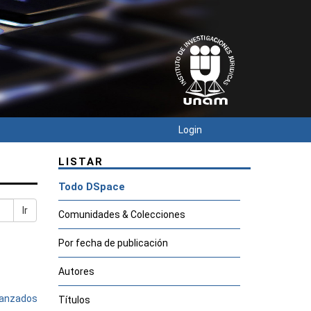
Login
LISTAR
Todo DSpace
Ir
Comunidades & Colecciones
Por fecha de publicación
Autores
avanzados
Títulos