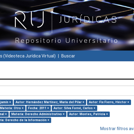
s (Videoteca Jurídica Virtual)
Buscar
jamín ×
Autor: Hernández Martínez, María del Pilar ×
Autor: Fix Fierro, Héctor ×
Materia: Otro ×
Fecha: 2011 ×
Autor: Silva Forné, Carlos ×
nal ×
Materia: Derecho Administrativo ×
Autor: Montes, Patricia ×
ia: Derecho de la Información ×
Mostrar filtros 