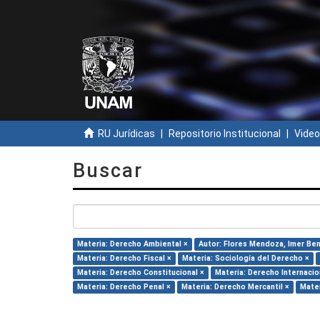
RU Jurídicas
Repositorio Institucional
Video
Buscar
Materia: Derecho Ambiental ×
Autor: Flores Mendoza, Imer Ben
Materia: Derecho Fiscal ×
Materia: Sociología del Derecho ×
Materia: Derecho Constitucional ×
Materia: Derecho Internacio
Materia: Derecho Penal ×
Materia: Derecho Mercantil ×
Mater