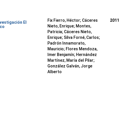
Fix Fierro, Héctor
;
Cáceres
2011
nvestigación El
Nieto, Enrique
;
Montes,
ico
Patricia
;
Cáceres Nieto,
Enrique
;
Silva Forné, Carlos
;
Padrón Innamorato,
Mauricio
;
Flores Mendoza,
Imer Benjamín
;
Hernández
Martínez, María del Pilar
;
González Galván, Jorge
Alberto