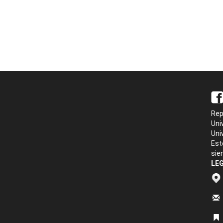
Rep
Uni
Uni
Est
sie
LEG