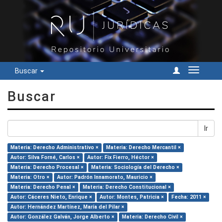
Buscar
Cambiar
navegac
Buscar
Ir
Materia: Derecho Administrativo ×
Materia: Derecho Mercantil ×
Autor: Silva Forné, Carlos ×
Autor: Fix Fierro, Héctor ×
Materia: Derecho Procesal ×
Materia: Sociología del Derecho ×
Materia: Otro ×
Autor: Padrón Innamorato, Mauricio ×
Materia: Derecho Penal ×
Materia: Derecho Constitucional ×
Autor: Cáceres Nieto, Enrique ×
Autor: Montes, Patricia ×
Fecha: 2011 ×
Autor: Hernández Martínez, María del Pilar ×
Autor: González Galván, Jorge Alberto ×
Materia: Derecho Civil ×