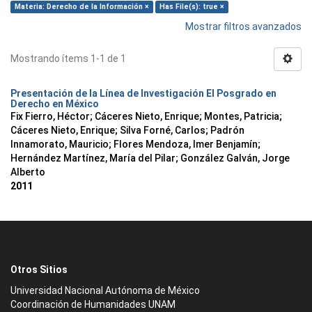
Materia: Derecho de la Información ×
Has File(s): true ×
Mostrar filtros avanzados
Mostrando ítems 1-1 de 1
Presentación de la Línea de Investigación El Posgrado en
Derecho en México
Fix Fierro, Héctor
;
Cáceres Nieto, Enrique
;
Montes, Patricia
;
Cáceres Nieto, Enrique
;
Silva Forné, Carlos
;
Padrón
Innamorato, Mauricio
;
Flores Mendoza, Imer Benjamín
;
Hernández Martínez, María del Pilar
;
González Galván, Jorge
Alberto
2011
Otros Sitios
Universidad Nacional Autónoma de México
Coordinación de Humanidades UNAM