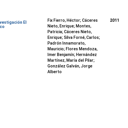
Fix Fierro, Héctor
;
Cáceres
2011
nvestigación El
Nieto, Enrique
;
Montes,
ico
Patricia
;
Cáceres Nieto,
Enrique
;
Silva Forné, Carlos
;
Padrón Innamorato,
Mauricio
;
Flores Mendoza,
Imer Benjamín
;
Hernández
Martínez, María del Pilar
;
González Galván, Jorge
Alberto