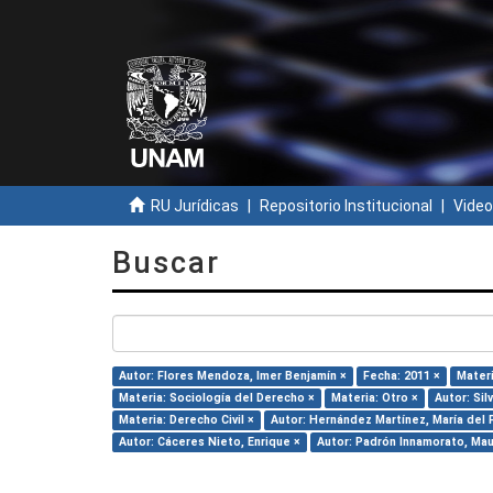
RU Jurídicas
Repositorio Institucional
Video
Buscar
Autor: Flores Mendoza, Imer Benjamín ×
Fecha: 2011 ×
Materi
Materia: Sociología del Derecho ×
Materia: Otro ×
Autor: Sil
Materia: Derecho Civil ×
Autor: Hernández Martínez, María del P
Autor: Cáceres Nieto, Enrique ×
Autor: Padrón Innamorato, Mau