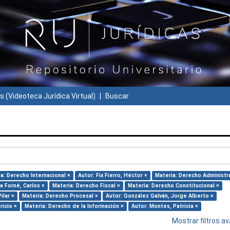
s (Videoteca Jurídica Virtual)
Buscar
a: Derecho Internacional ×
Autor: Fix Fierro, Héctor ×
Materia: Derecho Administra
va Forné, Carlos ×
Materia: Derecho Fiscal ×
Materia: Derecho Constitucional ×
ilar ×
Materia: Derecho Procesal ×
Autor: González Galván, Jorge Alberto ×
ricio ×
Materia: Derecho de la Información ×
Autor: Montes, Patricia ×
Mostrar filtros 