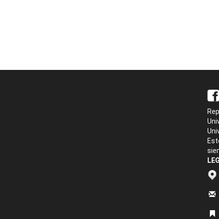
Rep
Uni
Uni
Est
sie
LEG