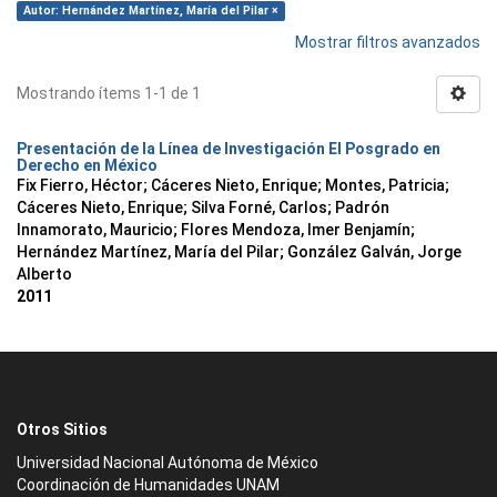
Autor: Hernández Martínez, María del Pilar ×
Mostrar filtros avanzados
Mostrando ítems 1-1 de 1
Presentación de la Línea de Investigación El Posgrado en
Derecho en México
Fix Fierro, Héctor
;
Cáceres Nieto, Enrique
;
Montes, Patricia
;
Cáceres Nieto, Enrique
;
Silva Forné, Carlos
;
Padrón
Innamorato, Mauricio
;
Flores Mendoza, Imer Benjamín
;
Hernández Martínez, María del Pilar
;
González Galván, Jorge
Alberto
2011
Otros Sitios
Universidad Nacional Autónoma de México
Coordinación de Humanidades UNAM