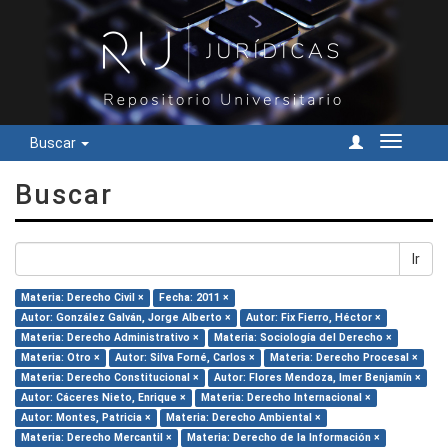
Buscar
Cambiar
navegac
Buscar
Ir
Materia: Derecho Civil ×
Fecha: 2011 ×
Autor: González Galván, Jorge Alberto ×
Autor: Fix Fierro, Héctor ×
Materia: Derecho Administrativo ×
Materia: Sociología del Derecho ×
Materia: Otro ×
Autor: Silva Forné, Carlos ×
Materia: Derecho Procesal ×
Materia: Derecho Constitucional ×
Autor: Flores Mendoza, Imer Benjamín ×
Autor: Cáceres Nieto, Enrique ×
Materia: Derecho Internacional ×
Autor: Montes, Patricia ×
Materia: Derecho Ambiental ×
Materia: Derecho Mercantil ×
Materia: Derecho de la Información ×