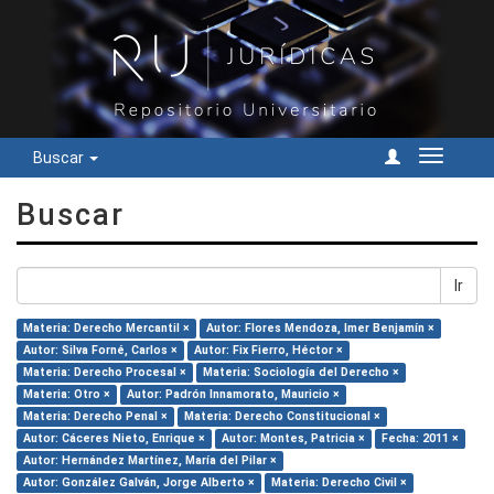
Buscar
Cambiar
navegac
Buscar
Ir
Materia: Derecho Mercantil ×
Autor: Flores Mendoza, Imer Benjamín ×
Autor: Silva Forné, Carlos ×
Autor: Fix Fierro, Héctor ×
Materia: Derecho Procesal ×
Materia: Sociología del Derecho ×
Materia: Otro ×
Autor: Padrón Innamorato, Mauricio ×
Materia: Derecho Penal ×
Materia: Derecho Constitucional ×
Autor: Cáceres Nieto, Enrique ×
Autor: Montes, Patricia ×
Fecha: 2011 ×
Autor: Hernández Martínez, María del Pilar ×
Autor: González Galván, Jorge Alberto ×
Materia: Derecho Civil ×