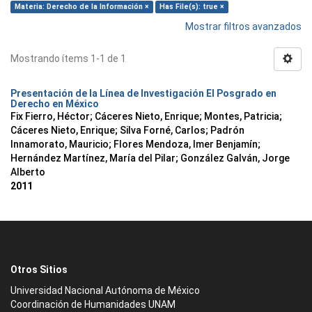
Materia: Derecho de la Información ×
Has File(s): true ×
Mostrar filtros avanzados
Mostrando ítems 1-1 de 1
Presentación de la Línea de Investigación El Posgrado en
Derecho en México
Fix Fierro, Héctor
;
Cáceres Nieto, Enrique
;
Montes, Patricia
;
Cáceres Nieto, Enrique
;
Silva Forné, Carlos
;
Padrón
Innamorato, Mauricio
;
Flores Mendoza, Imer Benjamín
;
Hernández Martínez, María del Pilar
;
González Galván, Jorge
Alberto
2011
Otros Sitios
Universidad Nacional Autónoma de México
Coordinación de Humanidades UNAM