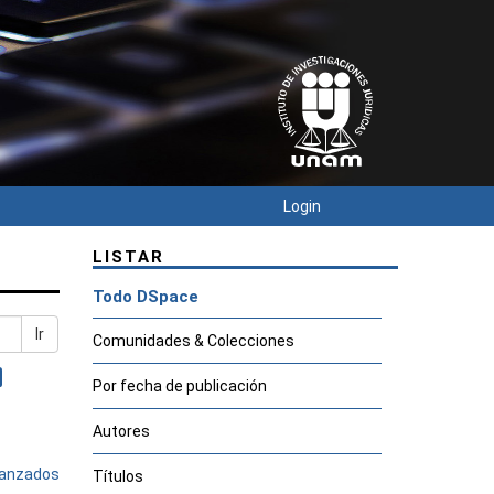
Login
LISTAR
Todo DSpace
Ir
Comunidades & Colecciones
Por fecha de publicación
Autores
avanzados
Títulos