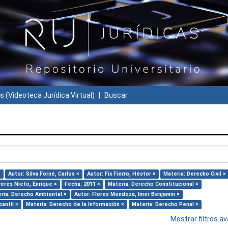
s (Videoteca Jurídica Virtual)
Buscar
×
Autor: Silva Forné, Carlos ×
Autor: Fix Fierro, Héctor ×
Materia: Derecho Civil ×
ceres Nieto, Enrique ×
Fecha: 2011 ×
Materia: Derecho Constitucional ×
ria: Derecho Ambiental ×
Autor: Flores Mendoza, Imer Benjamín ×
antil ×
Materia: Derecho de la Información ×
Materia: Derecho Penal ×
Mostrar filtros 