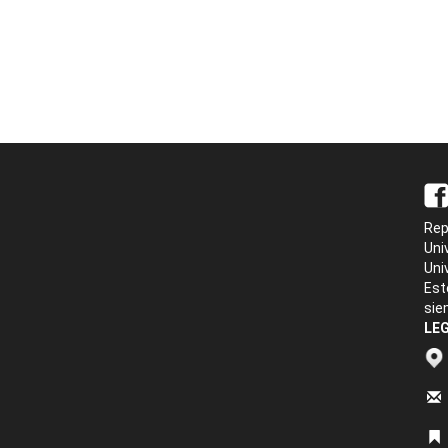
Rep
Uni
Uni
Est
sie
LEG