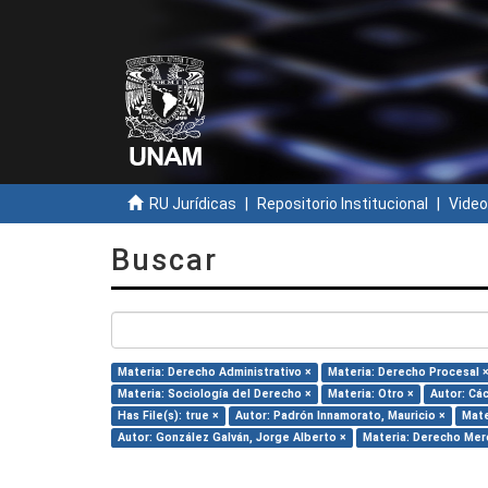
RU Jurídicas
Repositorio Institucional
Video
Buscar
Materia: Derecho Administrativo ×
Materia: Derecho Procesal 
Materia: Sociología del Derecho ×
Materia: Otro ×
Autor: Cá
Has File(s): true ×
Autor: Padrón Innamorato, Mauricio ×
Mate
Autor: González Galván, Jorge Alberto ×
Materia: Derecho Merc