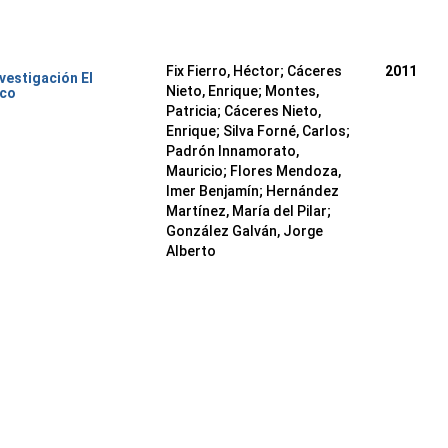
Fix Fierro, Héctor
;
Cáceres
2011
nvestigación El
Nieto, Enrique
;
Montes,
ico
Patricia
;
Cáceres Nieto,
Enrique
;
Silva Forné, Carlos
;
Padrón Innamorato,
Mauricio
;
Flores Mendoza,
Imer Benjamín
;
Hernández
Martínez, María del Pilar
;
González Galván, Jorge
Alberto