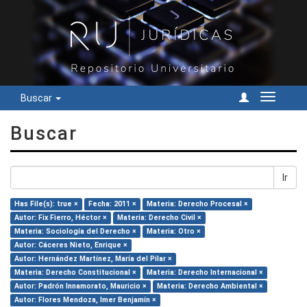
Buscar
Cambiar
navegac
Buscar
Ir
Has File(s): true ×
Fecha: 2011 ×
Materia: Derecho Procesal ×
Autor: Fix Fierro, Héctor ×
Materia: Derecho Civil ×
Materia: Sociología del Derecho ×
Materia: Otro ×
Autor: Cáceres Nieto, Enrique ×
Autor: Hernández Martínez, María del Pilar ×
Materia: Derecho Constitucional ×
Materia: Derecho Internacional ×
Autor: Padrón Innamorato, Mauricio ×
Materia: Derecho Ambiental ×
Autor: Flores Mendoza, Imer Benjamín ×