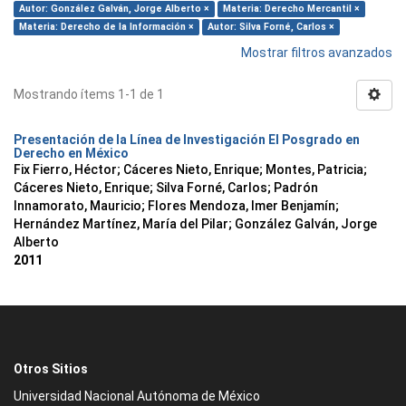
Autor: González Galván, Jorge Alberto ×
Materia: Derecho Mercantil ×
Materia: Derecho de la Información ×
Autor: Silva Forné, Carlos ×
Mostrar filtros avanzados
Mostrando ítems 1-1 de 1
Presentación de la Línea de Investigación El Posgrado en
Derecho en México
Fix Fierro, Héctor
;
Cáceres Nieto, Enrique
;
Montes, Patricia
;
Cáceres Nieto, Enrique
;
Silva Forné, Carlos
;
Padrón
Innamorato, Mauricio
;
Flores Mendoza, Imer Benjamín
;
Hernández Martínez, María del Pilar
;
González Galván, Jorge
Alberto
2011
Otros Sitios
Universidad Nacional Autónoma de México