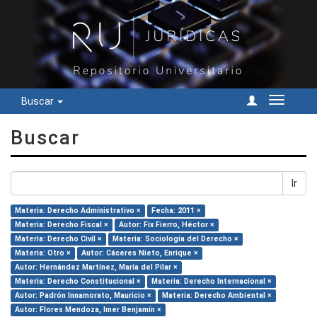
Buscar
Cambiar
navegac
Buscar
Ir
Materia: Derecho Administrativo ×
Fecha: 2011 ×
Materia: Derecho Fiscal ×
Autor: Fix Fierro, Héctor ×
Materia: Derecho Civil ×
Materia: Sociología del Derecho ×
Materia: Otro ×
Autor: Cáceres Nieto, Enrique ×
Autor: Hernández Martínez, María del Pilar ×
Materia: Derecho Constitucional ×
Materia: Derecho Internacional ×
Autor: Padrón Innamorato, Mauricio ×
Materia: Derecho Ambiental ×
Autor: Flores Mendoza, Imer Benjamín ×