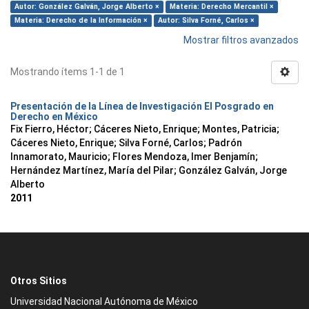
Autor: González Galván, Jorge Alberto ×
Materia: Derecho Mercantil ×
Materia: Derecho de la Información ×
Autor: Silva Forné, Carlos ×
Mostrar filtros avanzados
Mostrando ítems 1-1 de 1
Presentación de la Línea de Investigación El Posgrado en
Derecho en México
Fix Fierro, Héctor
;
Cáceres Nieto, Enrique
;
Montes, Patricia
;
Cáceres Nieto, Enrique
;
Silva Forné, Carlos
;
Padrón
Innamorato, Mauricio
;
Flores Mendoza, Imer Benjamín
;
Hernández Martínez, María del Pilar
;
González Galván, Jorge
Alberto
2011
Otros Sitios
Universidad Nacional Autónoma de México