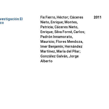
Fix Fierro, Héctor
;
Cáceres
2011
nvestigación El
Nieto, Enrique
;
Montes,
ico
Patricia
;
Cáceres Nieto,
Enrique
;
Silva Forné, Carlos
;
Padrón Innamorato,
Mauricio
;
Flores Mendoza,
Imer Benjamín
;
Hernández
Martínez, María del Pilar
;
González Galván, Jorge
Alberto