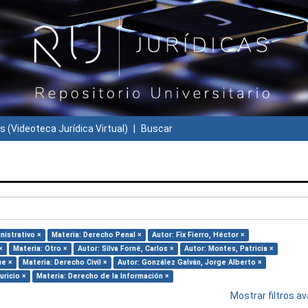
s (Videoteca Jurídica Virtual)
Buscar
nistrativo ×
Materia: Derecho Penal ×
Autor: Fix Fierro, Héctor ×
×
Materia: Otro ×
Autor: Silva Forné, Carlos ×
Autor: Montes, Patricia ×
ue ×
Materia: Derecho Civil ×
Autor: González Galván, Jorge Alberto ×
uricio ×
Materia: Derecho de la Información ×
Mostrar filtros 