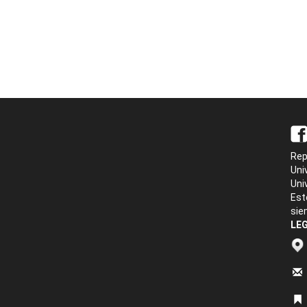
Rep
Uni
Uni
Est
sie
LEG