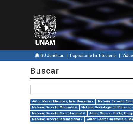
RU Jurídicas
Repositorio Institucional
Video
Buscar
Autor: Flores Mendoza, Imer Benjamín ×
Materia: Derecho Admi
Materia: Derecho Mercantil ×
Materia: Sociología del Derecho 
Materia: Derecho Constitucional ×
Autor: Cáceres Nieto, Enriq
Materia: Derecho Internacional ×
Autor: Padrón Innamorato, Ma