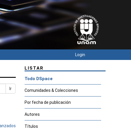
Login
LISTAR
Todo DSpace
Ir
Comunidades & Colecciones
Por fecha de publicación
Autores
avanzados
Títulos