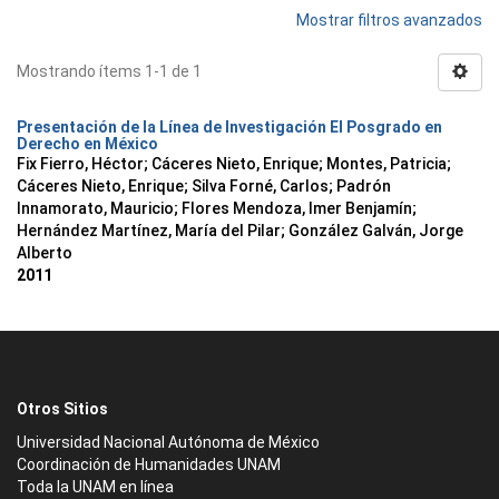
Mostrar filtros avanzados
Mostrando ítems 1-1 de 1
Presentación de la Línea de Investigación El Posgrado en
Derecho en México
Fix Fierro, Héctor
;
Cáceres Nieto, Enrique
;
Montes, Patricia
;
Cáceres Nieto, Enrique
;
Silva Forné, Carlos
;
Padrón
Innamorato, Mauricio
;
Flores Mendoza, Imer Benjamín
;
Hernández Martínez, María del Pilar
;
González Galván, Jorge
Alberto
2011
Otros Sitios
Universidad Nacional Autónoma de México
Coordinación de Humanidades UNAM
Toda la UNAM en línea