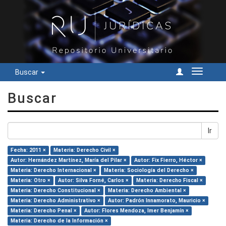
Buscar
Cambiar
navegac
Buscar
Ir
Fecha: 2011 ×
Materia: Derecho Civil ×
Autor: Hernández Martínez, María del Pilar ×
Autor: Fix Fierro, Héctor ×
Materia: Derecho Internacional ×
Materia: Sociología del Derecho ×
Materia: Otro ×
Autor: Silva Forné, Carlos ×
Materia: Derecho Fiscal ×
Materia: Derecho Constitucional ×
Materia: Derecho Ambiental ×
Materia: Derecho Administrativo ×
Autor: Padrón Innamorato, Mauricio ×
Materia: Derecho Penal ×
Autor: Flores Mendoza, Imer Benjamín ×
Materia: Derecho de la Información ×