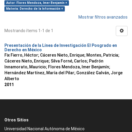
Autor: Flores Mendoza, Imer Benjamín ×
Materia: Derecho de la Información ×
Mostrar filtros avanzados
Mostrando ítems 1-1 de 1
Presentación de la Línea de Investigación El Posgrado en
Derecho en México
Fix Fierro, Héctor
;
Cáceres Nieto, Enrique
;
Montes, Patricia
;
Cáceres Nieto, Enrique
;
Silva Forné, Carlos
;
Padrón
Innamorato, Mauricio
;
Flores Mendoza, Imer Benjamín
;
Hernández Martínez, María del Pilar
;
González Galván, Jorge
Alberto
2011
Otros Sitios
Universidad Nacional Autónoma de México