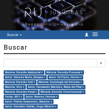
Buscar
Cambiar
navegac
Buscar
Ir
Materia: Derecho Ambiental ×
Materia: Derecho Procesal ×
Autor: Cáceres Nieto, Enrique ×
Autor: Fix Fierro, Héctor ×
Materia: Derecho Civil ×
Materia: Sociología del Derecho ×
Materia: Otro ×
Autor: Hernández Martínez, María del Pilar ×
Materia: Derecho Penal ×
Materia: Derecho Constitucional ×
Fecha: 2011 ×
Autor: Montes, Patricia ×
Autor: Padrón Innamorato, Mauricio ×
Autor: González Galván, Jorge Alberto ×