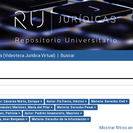
s (Videoteca Jurídica Virtual)
Buscar
r: Cáceres Nieto, Enrique ×
Autor: Fix Fierro, Héctor ×
Materia: Derecho Civil ×
nández Martínez, María del Pilar ×
Materia: Derecho Penal ×
es, Patricia ×
Autor: Padrón Innamorato, Mauricio ×
, Imer Benjamín ×
Materia: Derecho de la Información ×
Mostrar filtros 