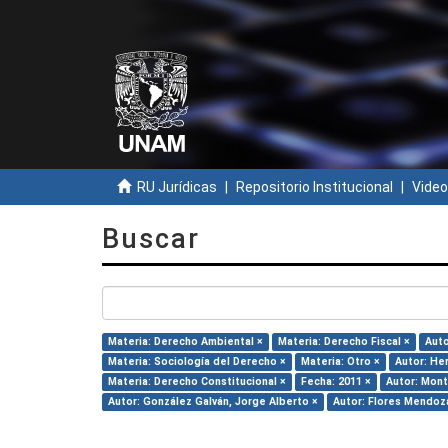
RU Jurídicas
Repositorio Institucional
Video
Buscar
Materia: Derecho Ambiental ×
Materia: Derecho Fiscal ×
Auto
Materia: Sociología del Derecho ×
Materia: Otro ×
Autor: Her
Materia: Derecho Constitucional ×
Fecha: 2011 ×
Autor: Mont
Autor: González Galván, Jorge Alberto ×
Autor: Flores Mendoza