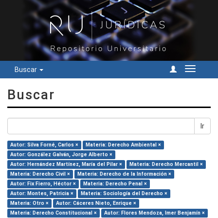
Buscar
Cambiar
navegac
Buscar
Ir
Autor: Silva Forné, Carlos ×
Materia: Derecho Ambiental ×
Autor: González Galván, Jorge Alberto ×
Autor: Hernández Martínez, María del Pilar ×
Materia: Derecho Mercantil ×
Materia: Derecho Civil ×
Materia: Derecho de la Información ×
Autor: Fix Fierro, Héctor ×
Materia: Derecho Penal ×
Autor: Montes, Patricia ×
Materia: Sociología del Derecho ×
Materia: Otro ×
Autor: Cáceres Nieto, Enrique ×
Materia: Derecho Constitucional ×
Autor: Flores Mendoza, Imer Benjamín ×