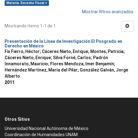
Materia: Derecho Fiscal ×
Mostrar filtros avanzados
Mostrando ítems 1-1 de 1
Presentación de la Línea de Investigación El Posgrado en
Derecho en México
Fix Fierro, Héctor
;
Cáceres Nieto, Enrique
;
Montes, Patricia
;
Cáceres Nieto, Enrique
;
Silva Forné, Carlos
;
Padrón
Innamorato, Mauricio
;
Flores Mendoza, Imer Benjamín
;
Hernández Martínez, María del Pilar
;
González Galván, Jorge
Alberto
2011
Otros Sitios
Universidad Nacional Autónoma de México
Coordinación de Humanidades UNAM