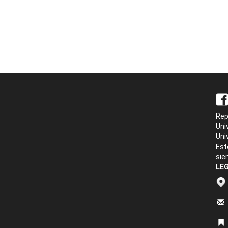
Rep
Uni
Uni
Est
sie
LEG