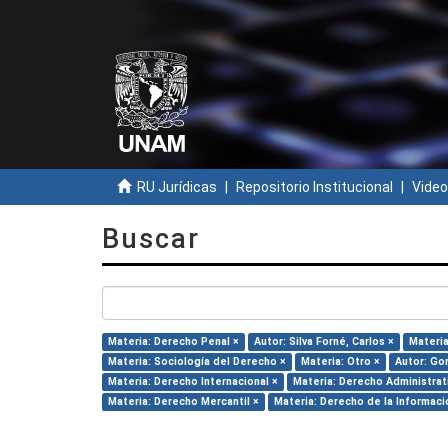
RU Jurídicas
Repositorio Institucional
Video
Buscar
Materia: Derecho Penal ×
Autor: Silva Forné, Carlos ×
Materia
Materia: Sociología del Derecho ×
Materia: Otro ×
Autor: Go
Materia: Derecho Internacional ×
Materia: Derecho Administrat
Materia: Derecho Mercantil ×
Materia: Derecho de la Informaci