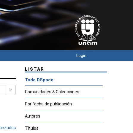
Login
LISTAR
Todo DSpace
Ir
Comunidades & Colecciones
Por fecha de publicación
Autores
avanzados
Títulos