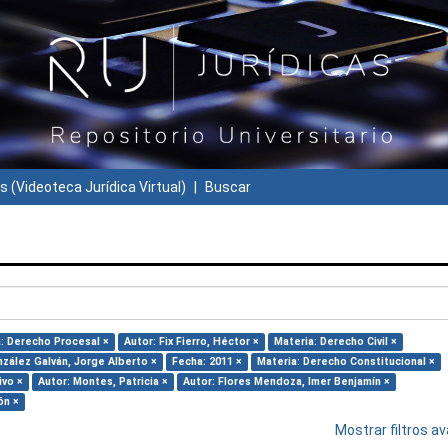
s (Videoteca Jurídica Virtual)
Buscar
: Derecho Procesal ×
Autor: Fix Fierro, Héctor ×
Materia: Derecho Civil ×
nzález Galván, Jorge Alberto ×
Fecha: 2011 ×
Materia: Derecho Constitucional ×
ivo ×
Autor: Montes, Patricia ×
Autor: Flores Mendoza, Imer Benjamín ×
ón ×
Mostrar filtros 