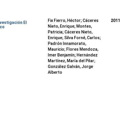
Fix Fierro, Héctor
;
Cáceres
2011
nvestigación El
Nieto, Enrique
;
Montes,
ico
Patricia
;
Cáceres Nieto,
Enrique
;
Silva Forné, Carlos
;
Padrón Innamorato,
Mauricio
;
Flores Mendoza,
Imer Benjamín
;
Hernández
Martínez, María del Pilar
;
González Galván, Jorge
Alberto