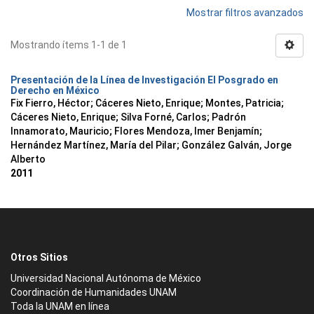
Mostrar filtros avanzados
Mostrando ítems 1-1 de 1
Presentación de la Línea de Investigación El Posgrado en
Derecho en México
Fix Fierro, Héctor
;
Cáceres Nieto, Enrique
;
Montes, Patricia
;
Cáceres Nieto, Enrique
;
Silva Forné, Carlos
;
Padrón
Innamorato, Mauricio
;
Flores Mendoza, Imer Benjamín
;
Hernández Martínez, María del Pilar
;
González Galván, Jorge
Alberto
2011
Otros Sitios
Universidad Nacional Autónoma de México
Coordinación de Humanidades UNAM
Toda la UNAM en línea