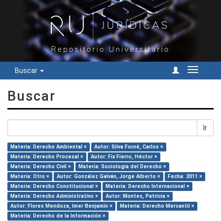
Buscar
Cambiar
navegac
Buscar
Ir
Materia: Derecho Ambiental ×
Autor: Silva Forné, Carlos ×
Materia: Derecho Procesal ×
Autor: Fix Fierro, Héctor ×
Materia: Derecho Civil ×
Materia: Sociología del Derecho ×
Materia: Otro ×
Autor: González Galván, Jorge Alberto ×
Fecha: 2011 ×
Materia: Derecho Constitucional ×
Materia: Derecho Internacional ×
Materia: Derecho Administrativo ×
Autor: Montes, Patricia ×
Autor: Flores Mendoza, Imer Benjamín ×
Materia: Derecho Mercantil ×
Materia: Derecho de la Información ×