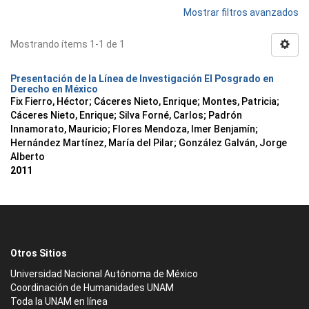
Mostrar filtros avanzados
Mostrando ítems 1-1 de 1
Presentación de la Línea de Investigación El Posgrado en
Derecho en México
Fix Fierro, Héctor
;
Cáceres Nieto, Enrique
;
Montes, Patricia
;
Cáceres Nieto, Enrique
;
Silva Forné, Carlos
;
Padrón
Innamorato, Mauricio
;
Flores Mendoza, Imer Benjamín
;
Hernández Martínez, María del Pilar
;
González Galván, Jorge
Alberto
2011
Otros Sitios
Universidad Nacional Autónoma de México
Coordinación de Humanidades UNAM
Toda la UNAM en línea