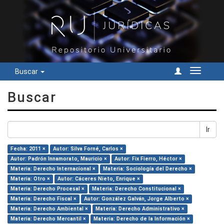
Buscar
Cambiar
navegac
Buscar
Ir
Fecha: 2011 ×
Autor: Silva Forné, Carlos ×
Autor: Padrón Innamorato, Mauricio ×
Autor: Fix Fierro, Héctor ×
Materia: Derecho Internacional ×
Materia: Sociología del Derecho ×
Materia: Otro ×
Autor: Cáceres Nieto, Enrique ×
Materia: Derecho Procesal ×
Materia: Derecho Constitucional ×
Materia: Derecho Fiscal ×
Autor: González Galván, Jorge Alberto ×
Materia: Derecho Ambiental ×
Materia: Derecho Administrativo ×
Materia: Derecho Mercantil ×
Materia: Derecho de la Información ×