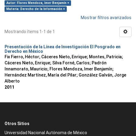
Autor: Flores Mendoza, Imer Benjamín ×
Materia: Derecho de la Información ×
Mostrar filtros avanzados
Mostrando ítems 1-1 de 1
Presentación de la Línea de Investigación El Posgrado en
Derecho en México
Fix Fierro, Héctor
;
Cáceres Nieto, Enrique
;
Montes, Patricia
;
Cáceres Nieto, Enrique
;
Silva Forné, Carlos
;
Padrón
Innamorato, Mauricio
;
Flores Mendoza, Imer Benjamín
;
Hernández Martínez, María del Pilar
;
González Galván, Jorge
Alberto
2011
Otros Sitios
Universidad Nacional Autónoma de México