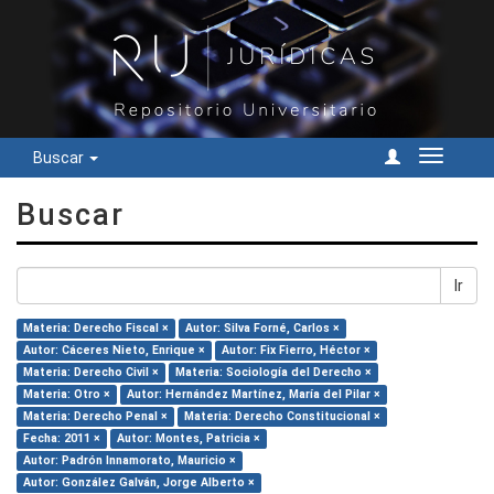
Buscar
Cambiar
navegac
Buscar
Ir
Materia: Derecho Fiscal ×
Autor: Silva Forné, Carlos ×
Autor: Cáceres Nieto, Enrique ×
Autor: Fix Fierro, Héctor ×
Materia: Derecho Civil ×
Materia: Sociología del Derecho ×
Materia: Otro ×
Autor: Hernández Martínez, María del Pilar ×
Materia: Derecho Penal ×
Materia: Derecho Constitucional ×
Fecha: 2011 ×
Autor: Montes, Patricia ×
Autor: Padrón Innamorato, Mauricio ×
Autor: González Galván, Jorge Alberto ×