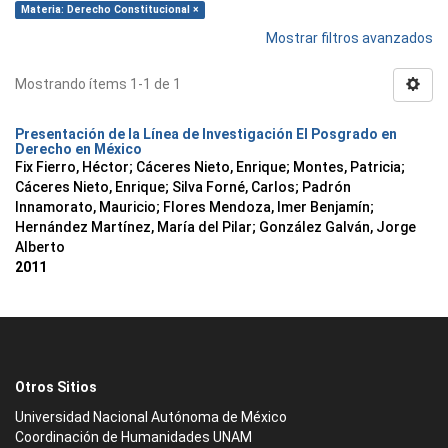
Materia: Derecho Constitucional ×
Mostrar filtros avanzados
Mostrando ítems 1-1 de 1
Presentación de la Línea de Investigación El Posgrado en
Derecho en México
Fix Fierro, Héctor
;
Cáceres Nieto, Enrique
;
Montes, Patricia
;
Cáceres Nieto, Enrique
;
Silva Forné, Carlos
;
Padrón
Innamorato, Mauricio
;
Flores Mendoza, Imer Benjamín
;
Hernández Martínez, María del Pilar
;
González Galván, Jorge
Alberto
2011
Otros Sitios
Universidad Nacional Autónoma de México
Coordinación de Humanidades UNAM