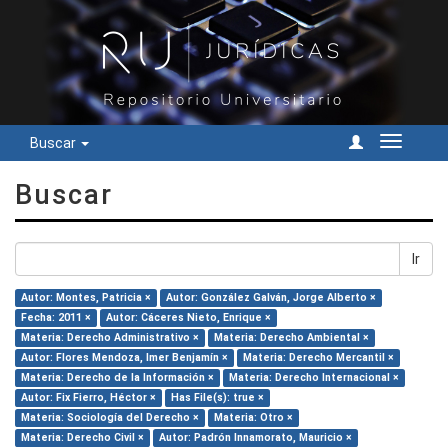
Buscar
Cambiar
navegac
Buscar
Ir
Autor: Montes, Patricia ×
Autor: González Galván, Jorge Alberto ×
Fecha: 2011 ×
Autor: Cáceres Nieto, Enrique ×
Materia: Derecho Administrativo ×
Materia: Derecho Ambiental ×
Autor: Flores Mendoza, Imer Benjamín ×
Materia: Derecho Mercantil ×
Materia: Derecho de la Información ×
Materia: Derecho Internacional ×
Autor: Fix Fierro, Héctor ×
Has File(s): true ×
Materia: Sociología del Derecho ×
Materia: Otro ×
Materia: Derecho Civil ×
Autor: Padrón Innamorato, Mauricio ×