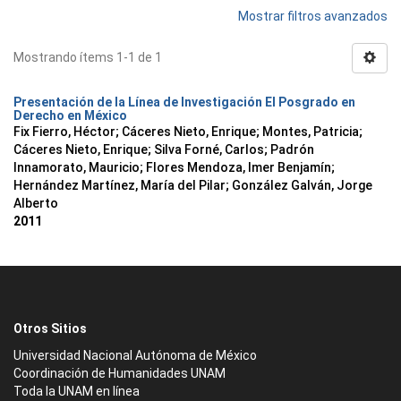
Mostrar filtros avanzados
Mostrando ítems 1-1 de 1
Presentación de la Línea de Investigación El Posgrado en
Derecho en México
Fix Fierro, Héctor
;
Cáceres Nieto, Enrique
;
Montes, Patricia
;
Cáceres Nieto, Enrique
;
Silva Forné, Carlos
;
Padrón
Innamorato, Mauricio
;
Flores Mendoza, Imer Benjamín
;
Hernández Martínez, María del Pilar
;
González Galván, Jorge
Alberto
2011
Otros Sitios
Universidad Nacional Autónoma de México
Coordinación de Humanidades UNAM
Toda la UNAM en línea