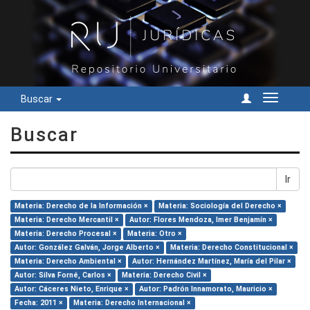
Buscar
Cambiar
navegac
Buscar
Ir
Materia: Derecho de la Información ×
Materia: Sociología del Derecho ×
Materia: Derecho Mercantil ×
Autor: Flores Mendoza, Imer Benjamín ×
Materia: Derecho Procesal ×
Materia: Otro ×
Autor: González Galván, Jorge Alberto ×
Materia: Derecho Constitucional ×
Materia: Derecho Ambiental ×
Autor: Hernández Martínez, María del Pilar ×
Autor: Silva Forné, Carlos ×
Materia: Derecho Civil ×
Autor: Cáceres Nieto, Enrique ×
Autor: Padrón Innamorato, Mauricio ×
Fecha: 2011 ×
Materia: Derecho Internacional ×