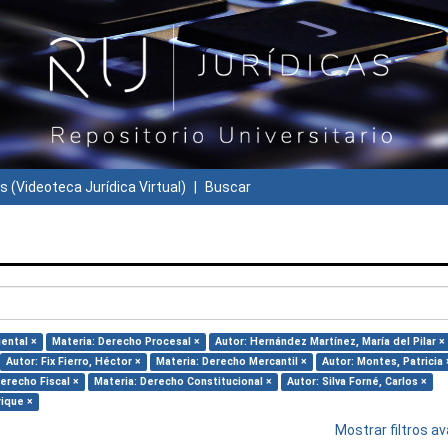
s (Videoteca Jurídica Virtual)
Buscar
ental ×
Materia: Derecho Procesal ×
Autor: Hernández Martínez, María del Pilar ×
Autor: Fix Fierro, Héctor ×
Materia: Derecho Mercantil ×
Autor: Montes, Patricia 
erecho Fiscal ×
Materia: Derecho Constitucional ×
Autor: Silva Forné, Carlos ×
rique ×
Mostrar filtros 