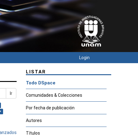
Login
LISTAR
Todo DSpace
Ir
Comunidades & Colecciones
Por fecha de publicación
×
Autores
avanzados
Títulos