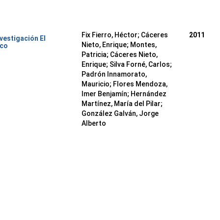
Fix Fierro, Héctor
;
Cáceres
2011
nvestigación El
Nieto, Enrique
;
Montes,
ico
Patricia
;
Cáceres Nieto,
Enrique
;
Silva Forné, Carlos
;
Padrón Innamorato,
Mauricio
;
Flores Mendoza,
Imer Benjamín
;
Hernández
Martínez, María del Pilar
;
González Galván, Jorge
Alberto