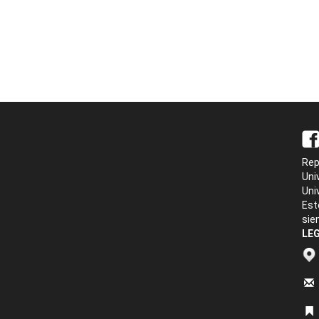
Rep
Uni
Uni
Est
sie
LEG