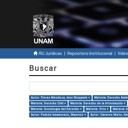
RU Jurídicas
Repositorio Institucional
Video
Buscar
Autor: Flores Mendoza, Imer Benjamín ×
Materia: Derecho Ambi
Materia: Derecho Civil ×
Materia: Derecho de la Información ×
Materia: Sociología del Derecho ×
Materia: Otro ×
Materia: D
Autor: Padrón Innamorato, Mauricio ×
Autor: Cáceres Nieto, En