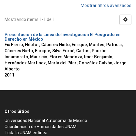
Mostrar filtros avanzados
Mostrando ítems 1-1 de 1
Presentación de la Línea de Investigación El Posgrado en
Derecho en México
Fix Fierro, Héctor
;
Cáceres Nieto, Enrique
;
Montes, Patricia
;
Cáceres Nieto, Enrique
;
Silva Forné, Carlos
;
Padrón
Innamorato, Mauricio
;
Flores Mendoza, Imer Benjamín
;
Hernández Martínez, María del Pilar
;
González Galván, Jorge
Alberto
2011
Otros Sitios
Universidad Nacional Autónoma de México
Coordinación de Humanidades UNAM
Toda la UNAM en línea