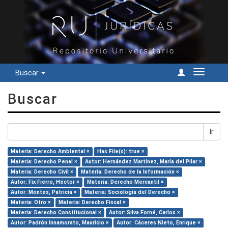
Buscar
Cambiar
navegac
Buscar
Ir
Materia: Derecho Ambiental ×
Has File(s): true ×
Materia: Derecho Penal ×
Autor: Hernández Martínez, María del Pilar ×
Materia: Derecho Civil ×
Materia: Derecho de la Información ×
Autor: Fix Fierro, Héctor ×
Materia: Derecho Mercantil ×
Autor: Montes, Patricia ×
Materia: Sociología del Derecho ×
Materia: Otro ×
Materia: Derecho Fiscal ×
Materia: Derecho Constitucional ×
Autor: Silva Forné, Carlos ×
Autor: Padrón Innamorato, Mauricio ×
Autor: Cáceres Nieto, Enrique ×