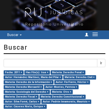
Buscar
Cambiar
navegac
Buscar
Ir
Fecha: 2011 ×
Has File(s): true ×
Materia: Derecho Penal ×
Autor: Hernández Martínez, María del Pilar ×
Materia: Derecho Civil ×
Materia: Derecho de la Información ×
Autor: Fix Fierro, Héctor ×
Materia: Derecho Mercantil ×
Autor: Montes, Patricia ×
Materia: Sociología del Derecho ×
Materia: Otro ×
Materia: Derecho Fiscal ×
Materia: Derecho Constitucional ×
Autor: Silva Forné, Carlos ×
Autor: Padrón Innamorato, Mauricio ×
Autor: Cáceres Nieto, Enrique ×