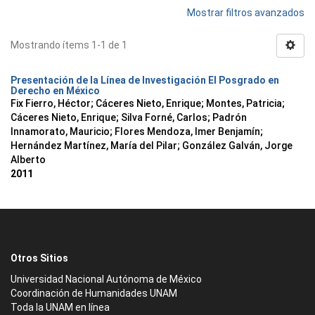
Mostrar filtros avanzados
Mostrando ítems 1-1 de 1
Presentación de la Línea de Investigación El Posgrado en
Derecho en México
Fix Fierro, Héctor
;
Cáceres Nieto, Enrique
;
Montes, Patricia
;
Cáceres Nieto, Enrique
;
Silva Forné, Carlos
;
Padrón
Innamorato, Mauricio
;
Flores Mendoza, Imer Benjamín
;
Hernández Martínez, María del Pilar
;
González Galván, Jorge
Alberto
2011
Otros Sitios
Universidad Nacional Autónoma de México
Coordinación de Humanidades UNAM
Toda la UNAM en línea