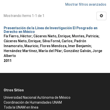
Mostrar filtros avanzados
Mostrando ítems 1-1 de 1
Presentación de la Línea de Investigación El Posgrado en
Derecho en México
Fix Fierro, Héctor
;
Cáceres Nieto, Enrique
;
Montes, Patricia
;
Cáceres Nieto, Enrique
;
Silva Forné, Carlos
;
Padrón
Innamorato, Mauricio
;
Flores Mendoza, Imer Benjamín
;
Hernández Martínez, María del Pilar
;
González Galván, Jorge
Alberto
2011
Otros Sitios
Universidad Nacional Autónoma de México
Coordinación de Humanidades UNAM
Toda la UNAM en línea