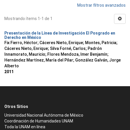
Mostrar filtros avanzados
Mostrando ítems 1-1 de 1
Presentación de la Línea de Investigación El Posgrado en
Derecho en México
Fix Fierro, Héctor
;
Cáceres Nieto, Enrique
;
Montes, Patricia
;
Cáceres Nieto, Enrique
;
Silva Forné, Carlos
;
Padrón
Innamorato, Mauricio
;
Flores Mendoza, Imer Benjamín
;
Hernández Martínez, María del Pilar
;
González Galván, Jorge
Alberto
2011
Otros Sitios
Universidad Nacional Autónoma de México
Coordinación de Humanidades UNAM
Toda la UNAM en línea