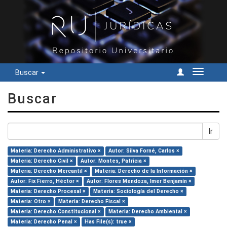
Buscar
Cambiar
navegac
Buscar
Ir
Materia: Derecho Administrativo ×
Autor: Silva Forné, Carlos ×
Materia: Derecho Civil ×
Autor: Montes, Patricia ×
Materia: Derecho Mercantil ×
Materia: Derecho de la Información ×
Autor: Fix Fierro, Héctor ×
Autor: Flores Mendoza, Imer Benjamín ×
Materia: Derecho Procesal ×
Materia: Sociología del Derecho ×
Materia: Otro ×
Materia: Derecho Fiscal ×
Materia: Derecho Constitucional ×
Materia: Derecho Ambiental ×
Materia: Derecho Penal ×
Has File(s): true ×