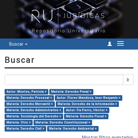
Buscar
Cambiar
navegac
Buscar
Ir
Autor: Montes, Patricia ×
Materia: Derecho Penal ×
Materia: Derecho Procesal ×
Autor: Flores Mendoza, Imer Benjamín ×
Materia: Derecho Mercantil ×
Materia: Derecho de la Información ×
Materia: Derecho Administrativo ×
Autor: Fix Fierro, Héctor ×
Materia: Sociología del Derecho ×
Materia: Derecho Fiscal ×
Materia: Otro ×
Materia: Derecho Constitucional ×
Materia: Derecho Civil ×
Materia: Derecho Ambiental ×
Mostrar filtros avanzados