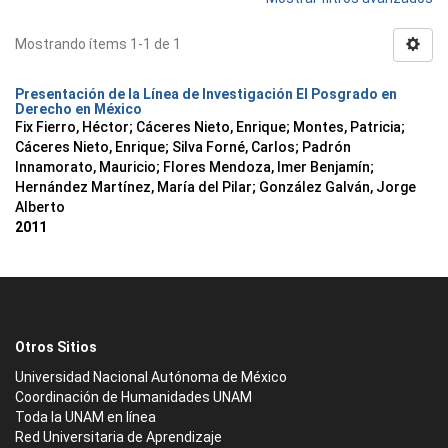
Mostrando ítems 1-1 de 1
Presentación de la Línea de Investigación El Posgrado en
Derecho en México
Fix Fierro, Héctor
;
Cáceres Nieto, Enrique
;
Montes, Patricia
;
Cáceres Nieto, Enrique
;
Silva Forné, Carlos
;
Padrón
Innamorato, Mauricio
;
Flores Mendoza, Imer Benjamín
;
Hernández Martínez, María del Pilar
;
González Galván, Jorge
Alberto
2011
Otros Sitios
Universidad Nacional Autónoma de México
Coordinación de Humanidades UNAM
Toda la UNAM en línea
Red Universitaria de Aprendizaje