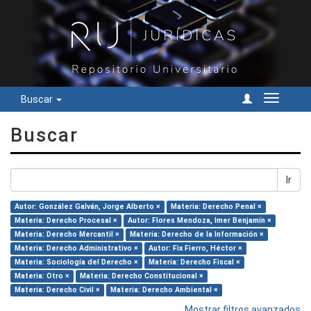
Buscar
Cambiar
navegac
Buscar
Ir
Autor: González Galván, Jorge Alberto ×
Materia: Derecho Penal ×
Materia: Derecho Procesal ×
Autor: Flores Mendoza, Imer Benjamín ×
Materia: Derecho Mercantil ×
Materia: Derecho de la Información ×
Materia: Derecho Administrativo ×
Autor: Fix Fierro, Héctor ×
Materia: Sociología del Derecho ×
Materia: Derecho Fiscal ×
Materia: Otro ×
Materia: Derecho Constitucional ×
Materia: Derecho Civil ×
Materia: Derecho Ambiental ×
Mostrar filtros avanzados