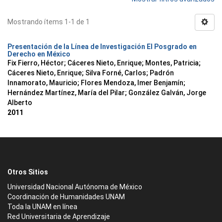
Mostrando ítems 1-1 de 1
Presentación de la Línea de Investigación El Posgrado en
Derecho en México
Fix Fierro, Héctor
;
Cáceres Nieto, Enrique
;
Montes, Patricia
;
Cáceres Nieto, Enrique
;
Silva Forné, Carlos
;
Padrón
Innamorato, Mauricio
;
Flores Mendoza, Imer Benjamín
;
Hernández Martínez, María del Pilar
;
González Galván, Jorge
Alberto
2011
Otros Sitios
Universidad Nacional Autónoma de México
Coordinación de Humanidades UNAM
Toda la UNAM en línea
Red Universitaria de Aprendizaje