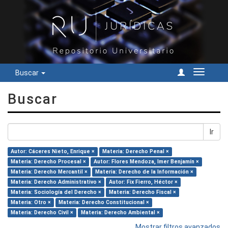
Buscar
Cambiar
navegac
Buscar
Ir
Autor: Cáceres Nieto, Enrique ×
Materia: Derecho Penal ×
Materia: Derecho Procesal ×
Autor: Flores Mendoza, Imer Benjamín ×
Materia: Derecho Mercantil ×
Materia: Derecho de la Información ×
Materia: Derecho Administrativo ×
Autor: Fix Fierro, Héctor ×
Materia: Sociología del Derecho ×
Materia: Derecho Fiscal ×
Materia: Otro ×
Materia: Derecho Constitucional ×
Materia: Derecho Civil ×
Materia: Derecho Ambiental ×
Mostrar filtros avanzados