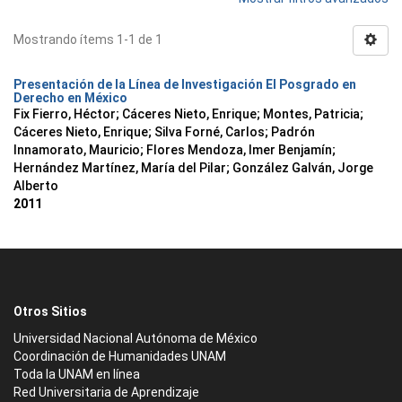
Mostrando ítems 1-1 de 1
Presentación de la Línea de Investigación El Posgrado en
Derecho en México
Fix Fierro, Héctor
;
Cáceres Nieto, Enrique
;
Montes, Patricia
;
Cáceres Nieto, Enrique
;
Silva Forné, Carlos
;
Padrón
Innamorato, Mauricio
;
Flores Mendoza, Imer Benjamín
;
Hernández Martínez, María del Pilar
;
González Galván, Jorge
Alberto
2011
Otros Sitios
Universidad Nacional Autónoma de México
Coordinación de Humanidades UNAM
Toda la UNAM en línea
Red Universitaria de Aprendizaje