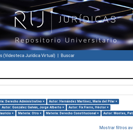
s (Videoteca Jurídica Virtual)
Buscar
ia: Derecho Administrativo ×
Autor: Hernández Martínez, María del Pilar ×
Autor: González Galván, Jorge Alberto ×
Autor: Fix Fierro, Héctor ×
auricio ×
Materia: Otro ×
Materia: Derecho Constitucional ×
Autor: Montes, Patr
Mostrar filtros 