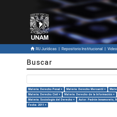
RU Jurídicas
Repositorio Institucional
Video
Buscar
Materia: Derecho Penal ×
Materia: Derecho Mercantil ×
Mater
Materia: Derecho Civil ×
Materia: Derecho de la Información ×
Materia: Sociología del Derecho ×
Autor: Padrón Innamorato, M
Fecha: 2011 ×