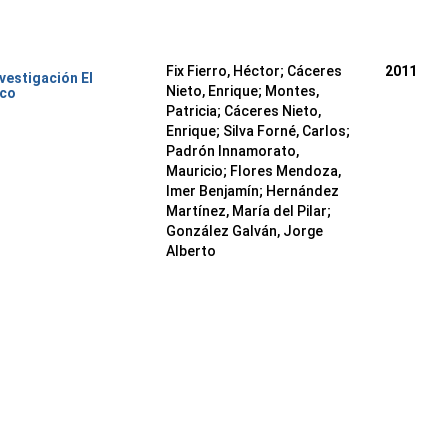
Fix Fierro, Héctor
;
Cáceres
2011
nvestigación El
Nieto, Enrique
;
Montes,
ico
Patricia
;
Cáceres Nieto,
Enrique
;
Silva Forné, Carlos
;
Padrón Innamorato,
Mauricio
;
Flores Mendoza,
Imer Benjamín
;
Hernández
Martínez, María del Pilar
;
González Galván, Jorge
Alberto