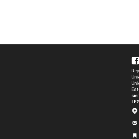
Rep
Uni
Uni
Est
sie
LEG