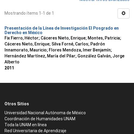
Mostrando ítems 1-1 de 1
Presentación de la Línea de Investigación El Posgrado en
Derecho en México
Fix Fierro, Héctor
;
Cáceres Nieto, Enrique
;
Montes, Patricia
;
Cáceres Nieto, Enrique
;
Silva Forné, Carlos
;
Padrón
Innamorato, Mauricio
;
Flores Mendoza, Imer Benjamín
;
Hernández Martínez, María del Pilar
;
González Galván, Jorge
Alberto
2011
Otros Sitios
Universidad Nacional Autónoma de México
Coordinación de Humanidades UNAM
Toda la UNAM en línea
Red Universitaria de Aprendizaje