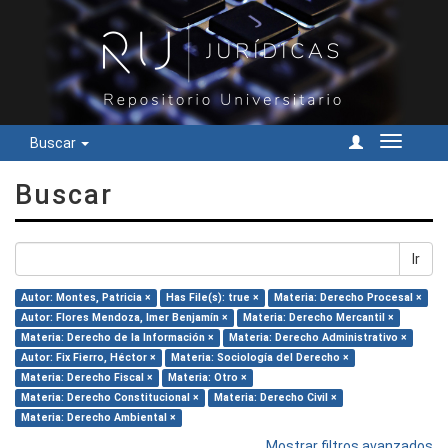
Buscar
Cambiar
navegac
Buscar
Ir
Autor: Montes, Patricia ×
Has File(s): true ×
Materia: Derecho Procesal ×
Autor: Flores Mendoza, Imer Benjamín ×
Materia: Derecho Mercantil ×
Materia: Derecho de la Información ×
Materia: Derecho Administrativo ×
Autor: Fix Fierro, Héctor ×
Materia: Sociología del Derecho ×
Materia: Derecho Fiscal ×
Materia: Otro ×
Materia: Derecho Constitucional ×
Materia: Derecho Civil ×
Materia: Derecho Ambiental ×
Mostrar filtros avanzados