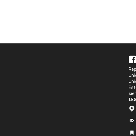
Rep
Uni
Uni
Est
sie
LEG