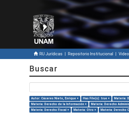
RU Jurídicas
Repositorio Institucional
Video
Buscar
Autor: Cáceres Nieto, Enrique ×
Has File(s): true ×
Materia: 
Materia: Derecho de la Información ×
Materia: Derecho Adminis
Materia: Derecho Fiscal ×
Materia: Otro ×
Materia: Derecho C