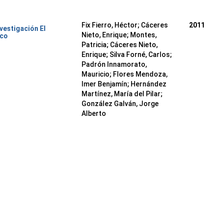
Fix Fierro, Héctor
;
Cáceres
2011
nvestigación El
Nieto, Enrique
;
Montes,
ico
Patricia
;
Cáceres Nieto,
Enrique
;
Silva Forné, Carlos
;
Padrón Innamorato,
Mauricio
;
Flores Mendoza,
Imer Benjamín
;
Hernández
Martínez, María del Pilar
;
González Galván, Jorge
Alberto