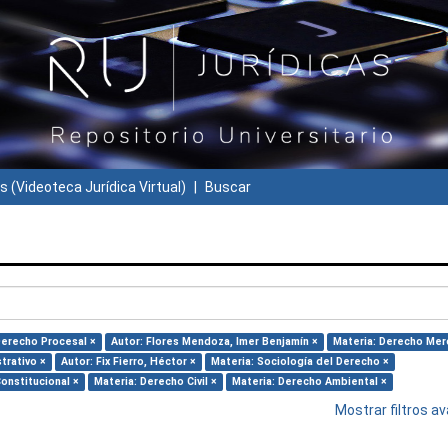
s (Videoteca Jurídica Virtual)
Buscar
Derecho Procesal ×
Autor: Flores Mendoza, Imer Benjamín ×
Materia: Derecho Merc
trativo ×
Autor: Fix Fierro, Héctor ×
Materia: Sociología del Derecho ×
onstitucional ×
Materia: Derecho Civil ×
Materia: Derecho Ambiental ×
Mostrar filtros 